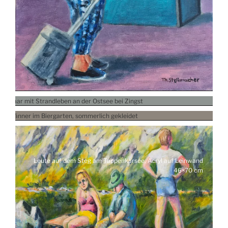
Älteres Ehepaar mit Strandleben an der Ostsee bei Zingst, Acryl au
Coole Typen im Biergarten, Acryl au
Leute auf dem Steg am Tappenkarsee, Acryl auf Leinwand
46×70 cm