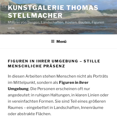
Zum
KUNSTGALERIE THOMAS
Inhalt
STELLMACHER
springen
Malerei von Bergen, Landschaften, Küsten, Bauten, Figuren
usw.
Menü
FIGUREN IN IHRER UMGEBUNG – STILLE
MENSCHLICHE PRÄSENZ
In diesen Arbeiten stehen Menschen nicht als Porträts
im Mittelpunkt, sondern als
Figuren in ihrer
Umgebung
. Die Personen erscheinen oft nur
angedeutet: in ruhigen Haltungen, in klaren Linien oder
in vereinfachten Formen. Sie sind Teil eines größeren
Raumes – eingebettet in Landschaften, Innenräume
oder abstrakte Flächen.